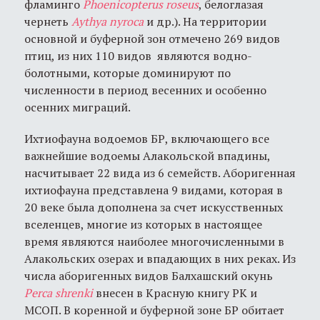
фламинго
Phoenicopterus roseus
, белоглазая
чернеть
Aythya nyroca
и др.). На территории
основной и буферной зон отмечено 269 видов
птиц, из них 110 видов являются водно-
болотными, которые доминируют по
численности в период весенних и особенно
осенних миграций.
Ихтиофауна водоемов БР, включающего все
важнейшие водоемы Алакольской впадины,
насчитывает 22 вида из 6 семейств. Аборигенная
ихтиофауна представлена 9 видами, которая в
20 веке была дополнена за счет искусственных
вселенцев, многие из которых в настоящее
время являются наиболее многочисленными в
Алакольских озерах и впадающих в них реках. Из
числа аборигенных видов Балхашский окунь
Perca
shrenki
внесен в Красную книгу РК и
МСОП. В коренной и буферной зоне БР обитает