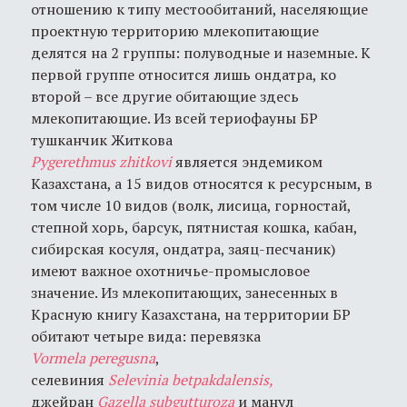
отношению к типу местообитаний, населяющие
проектную территорию млекопитающие
делятся на 2 группы: полуводные и наземные. К
первой группе относится лишь ондатра, ко
второй – все другие обитающие здесь
млекопитающие. Из всей териофауны БР
тушканчик Житкова
Pygerethmus
zhitkovi
является эндемиком
Казахстана, а 15 видов относятся к ресурсным, в
том числе 10 видов (волк, лисица, горностай,
степной хорь, барсук, пятнистая кошка, кабан,
сибирская косуля, ондатра, заяц-песчаник)
имеют важное охотничье-промысловое
значение. Из млекопитающих, занесенных в
Красную книгу Казахстана, на территории БР
обитают четыре вида: перевязка
Vormela
peregusna
,
селевиния
Selevinia
betpakdalensis
,
джейран
Gazella
subgutturoza
и манул