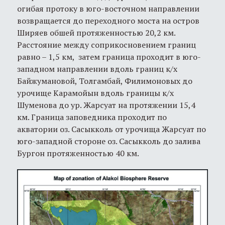
огибая протоку в юго-восточном направлении
возвращается до переходного моста на остров
Ширяев обшей протяженностью 20,2 км.
Расстояние между соприкосновением границ
равно – 1,5 км, затем граница проходит в юго-
западном направлении вдоль границ к/х
Байжумановой, Толгамбай, Филимоновых до
урочище Карамойын вдоль границы к/х
Шуменова до ур. Жарсуат на протяжении 15,4
км. Граница заповедника проходит по
акватории оз. Сасыкколь от урочища Жарсуат по
юго-западной стороне оз. Сасыкколь до залива
Бургон протяженностью 40 км.