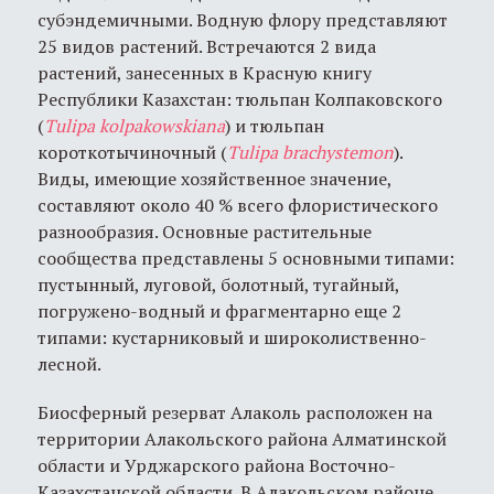
субэндемичными. Водную флору представляют
25 видов растений. Встречаются 2 вида
растений, занесенных в Красную книгу
Республики Казахстан: тюльпан Колпаковского
(
Tulipa
kolpakowskiana
) и тюльпан
короткотычиночный (
Tulipa
brachystemon
).
Виды, имеющие хозяйственное значение,
составляют около 40 % всего флористического
разнообразия. Основные растительные
сообщества представлены 5 основными типами:
пустынный, луговой, болотный, тугайный,
погружено-водный и фрагментарно еще 2
типами: кустарниковый и широколиственно-
лесной.
Биосферный резерват Алаколь расположен на
территории Алакольского района Алматинской
области и Урджарского района Восточно-
Казахстанской области. В Алакольском районе