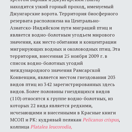
находится узкий горный проход, именуемый
Джунгарские ворота. Территория биосферного
резервата расположена на Центрально-
Азиатско-Индийском пути миграций птиц и
является водно-болотным угодьем мирового
значения, как место обитания и концентрации
мигрирующих водных и околоводных птиц. Эта
территория, внесенная 25 ноября 2009 г. в
список водно-болотных угодий
международного значения Рамсарской
Конвенции, является местом гнездования 203
видов птиц из 342 зарегистрированных здесь
видов. Более половины гнездящихся видов
(110) относятся к группе водно-болотных, из
которых 22 вида является редкими,
исчезающими и внесенными в Красные книги
МСОП и РК: кудрявый пеликан
Pelicanus crispus
,
колпица
Platalea leucorodia
,