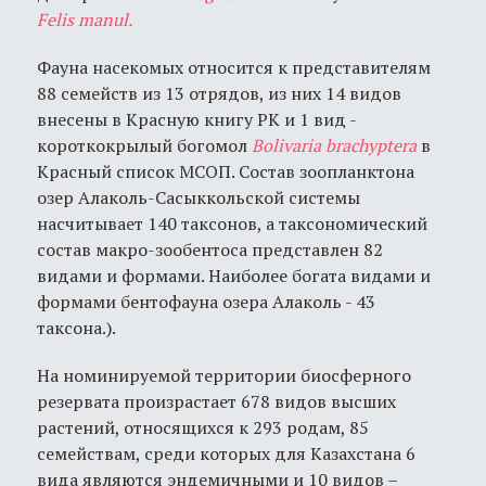
Felis
manul
.
Фауна насекомых относится к представителям
88 семейств из 13 отрядов, из них 14 видов
внесены в Красную книгу РК и 1 вид -
короткокрылый богомол
Bolivaria
brachyptera
в
Красный список МСОП. Состав зоопланктона
озер Алаколь-Сасыккольской системы
насчитывает 140 таксонов, а таксономический
состав макро-зообентоса представлен 82
видами и формами. Наиболее богата видами и
формами бентофауна озера Алаколь - 43
таксона.).
На номинируемой территории биосферного
резервата произрастает 678 видов высших
растений, относящихся к 293 родам, 85
семействам, среди которых для Казахстана 6
вида являются эндемичными и 10 видов –