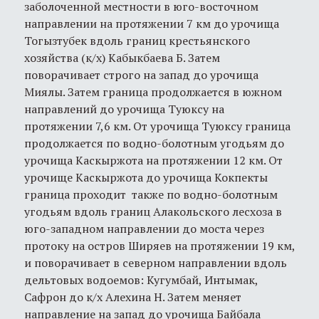
заболоченной местности в юго-восточном
направлении на протяжении 7 км до урочища
Тогызтубек вдоль границ крестьянского
хозяйства (к/х) Кабыкбаева Б. Затем
поворачивает строго на запад до урочища
Миялы. Затем граница продолжается в южном
направлений до урочища Туюксу на
протяжении 7,6 км. От урочища Туюксу граница
продолжается по водно-болотным угодьям до
урочища Каскыржота на протяжении 12 км. От
урочище Каскыржота до урочища Кокпекты
граница проходит также по водно-болотным
угодьям вдоль границ Алакольского лесхоза в
юго-западном направлении до моста через
протоку на остров Ширяев на протяжении 19 км,
и поворачивает в северном направлении вдоль
дельтовых водоемов: Кугумбай, Интымак,
Сафрон до к/х Алехина Н. Затем меняет
направление на запад до урочища Байбала