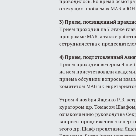
проводилось. Во время осмотра 
о текущих проблемах МАБ и ЮН
3) Прием, посвященный праздно
Прием проходил на 7 этаже гла
программе МАБ, а также работн
сотрудничества с председателе
4) Прием, подготовленный Ази
Прием проходил вечером 4 нояб
на нем присутствовали академик
приема обсудили вопросы взаи
комитетом МАБ и Секретариато
Утром 4 ноября Ященко Р.В. вс
куратором др. Томасом Шаафом,
ознакомлению руководства Секр
вопросы продвижения эксперто
этого др. Шааф представил Яще
Клюсенер-Годту (член секретари