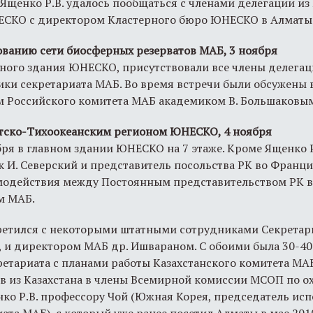
Ященко Р.В. удалось пообщаться с членами делегации из 
ЕСКО с директором Кластерного бюро ЮНЕСКО в Алматы 
ванию сети биосферных резерватов МАБ, 3 ноября
вного здания ЮНЕСКО, присутствовали все члены делега
ики секретариата МАБ. Во время встречи были обсужены
м Российского комитета МАБ академиком В. Большаковы
атско-Тихоокеанским регионом ЮНЕСКО, 4 ноября
ря в главном здании ЮНЕСКО на 7 этаже. Кроме Ященко Р.
 И. Северский и представитель посольства РК во Франци
модействия между Постоянным представительством РК
м МАБ.
третился с некоторыми штатными сотрудниками Секретар
 и директором МАБ др. Ишвараном. С обоими была 30-40
етариата с планами работы Казахстанского комитета МА
в из Казахстана в члены Всемирной комиссии МСОП по о
нко Р.В. профессору Чой (Южная Корея, председатель ис
ата МАБ), с который уже ранее посетил Алматы в мае 201