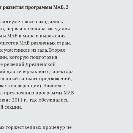
я развития программы МАБ, 3
езидиуме также находились
ю, первая половина заседания
ммы МАБ в мире и выражения
митетов МАБ различных стран.
 участников из зала. Вторая
ции, которую подготовил
ве решений Дрезденской
ий для генерального директора
ененный вариант предложений,
лах конференции). Наиболее
ть презентацию программы МАБ
июне 2011 г., где обсуждались
й секции.
ных торжественных процедур не