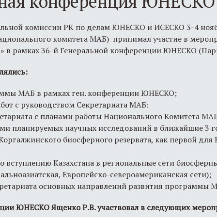
ьная конференция ЮНЕСКО
ьной комиссии РК по делам ЮНЕСКО и ИСЕСКО 3-4 ноября
национального комитета МАБ) принимал участие в мероп
» в рамках 36-й Генеральной конференции ЮНЕСКО (Пар
лялись:
аммы МАБ в рамках ген. конференции ЮНЕСКО;
бот с руководством Секретариата МАБ:
етариата c планами работы Национального Комитета МАБ
ами планируемых научных исследований в ближайшие 3 г
оргалжинского биосферного резервата, как первой для 
о вступлению Казахстана в региональные сети биосферны
альноазиатская, Европейско-североамериканская сети);
ретариата основных направлений развития программы М
нции ЮНЕСКО Ященко Р.В. участвовал в следующих мероп