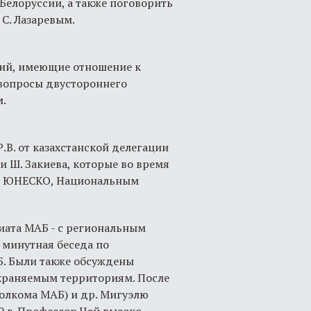
Белоруссии, а также поговорить
С. Лазаревым.
ций, имеющие отношение к
 вопросы двустороннего
м.
В. от казахстанской делегации
и Ш. Закиева, которые во время
 в ЮНЕСКО, Национальным
иата МАБ - с региональным
 минутная беседа по
Б. Были также обсуждены
храняемым территориям. После
полкома МАБ) и др. Мигуэлю
0 г. Профессор Чой высоко