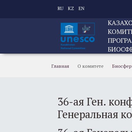
RU
KZ
EN
КАЗАХ
КОМИТ
ПРОГРА
БИОСФЕ
Главная
О комитете
Биосфер
36-ая Ген. кон
Генеральная к