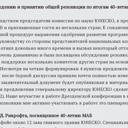
уждению и принятию общей резолюции по итогам 40-лети
одством председателя комиссии по науке ЮНЕСКО, в пр
Б и приглашенные гости из нескольких стран. К сожалени
дной процедуре выражения одобрения развития програ
руководству со стороны представителей национальных ко
отнял довольно много времени и вызвал некоторый отток
 очень динамично и была посвящена обсуждению резолю
 поддержке нескольких комитетов других стран на осно
 Несмотря на четкие формулировки 4 пунктов предложен
 после бурной дискуссии приняли почти полностью изм
 заключительный документ будет опубликован в материа
ся предложения генеральному директору ЮНЕСКО сдела
12). Наше неучастие в работе Дрезденской конференции в 
озволили мне активно участвовать в работе это пленарно
 Д. Рикрофта, посвященное 40-летию МАБ
 фойе около 12 зала главного здания ЮНЕСКО. Специаль