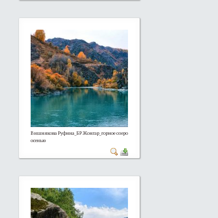
Вишнякова Руфина_БР Жонгар_горное озеро
осенью