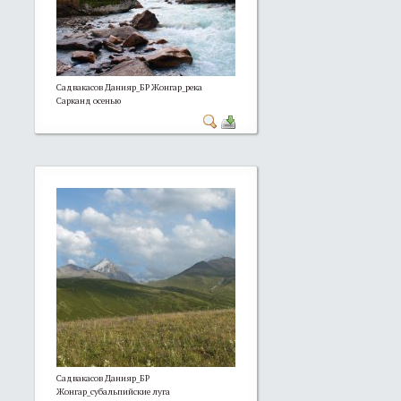
Садвакасов Данияр_БР Жонгар_река
Сарканд осенью
Садвакасов Данияр_БР
Жонгар_субальпийские луга