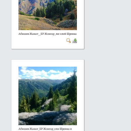
Абишев Жанат__БР Жонгар_лес елей Шренка
Абишев Жанат_БР Жонгар_ели Шренка в