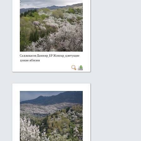
Садвакасов Данияр_БР Жонгар_цветущие
дикие яблони