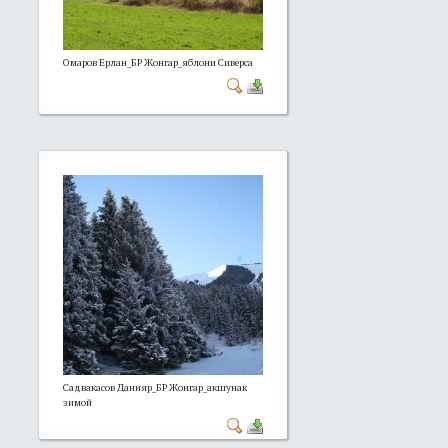
Омаров Ерлан_БР Жонгар_яблони Сиверса
Садвакасов Данияр_БР Жонгар_акшунак
зимой