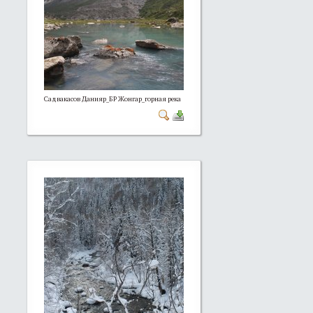
Садвакасов Данияр_БР Жонгар_горная река