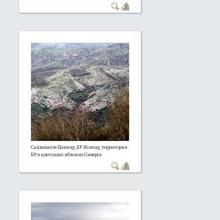
Садвакасов Данияр_БР Жонгар_территория
БР в цветущих яблонях Сиверса