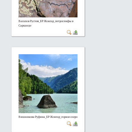
Вагапов Рустем_БР Жонгар_петроглифы в
Сарканде
Вишнякова Руфина_БР Жонгар_горное озеро