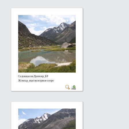
Садвакасов Данияр_БР
Жонгар_высокогорное озеро