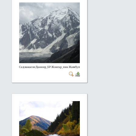
Садвакасов Данияр_БР Жонгар_пик Жамбул