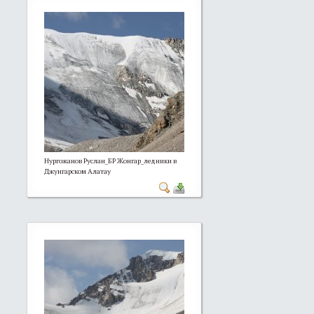
Нургожанов Руслан_БР Жонгар_ледники в
Джунгарском Алатау