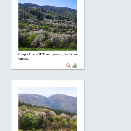
Омаров Ерлан_БР Жонгар_цветущие яблони
Сиверса