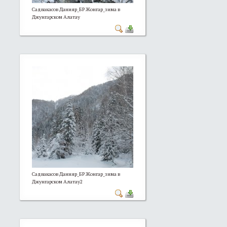
Садвакасов Данияр_БР Жонгар_зима в
Джунгарском Алатау
Садвакасов Данияр_БР Жонгар_зима в
Джунгарском Алатау2