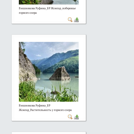
Вишнякова Руфина_БР Жонгар_побережье
горного озера
Вишнякова Руфина_БР
Жонгар_Растительность у горного озера