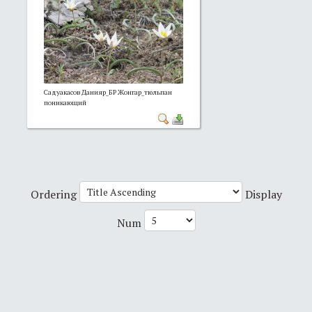
Садуакасов Данияр_БР Жонгар_тюльпан
поникающий
Ordering
Display
Num