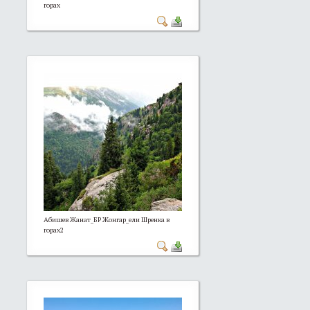
горах
Абишев Жанат_БР Жонгар_ели Шренка в
горах2