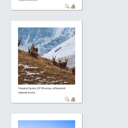
Омаров Ерлан_БР Жонгар_сибирский
горный козел