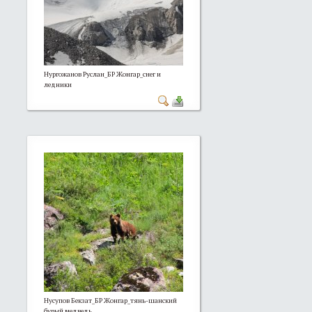
Нургожанов Руслан_БР Жонгар_снег и
ледники
Нусупов Бекзат_БР Жонгар_тянь-шанский
бурый медведь