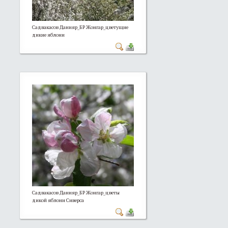
Садвакасов Данияр_БР Жонгар_цветущие
дикие яблони
Садвакасов Данияр_БР Жонгар_цветы
дикой яблони Сиверса