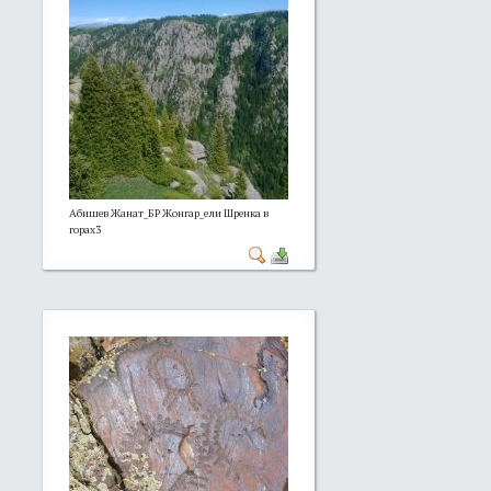
Абишев Жанат_БР Жонгар_ели Шренка в
горах3