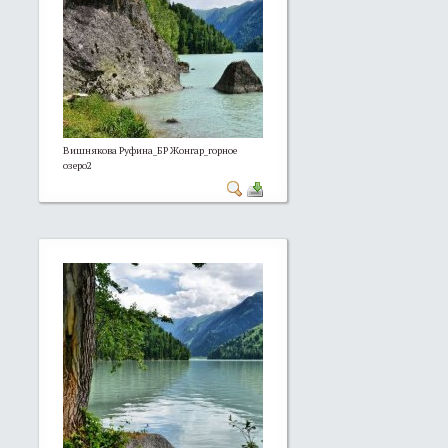
Вишнякова Руфина_БР Жонгар_горное
озеро2