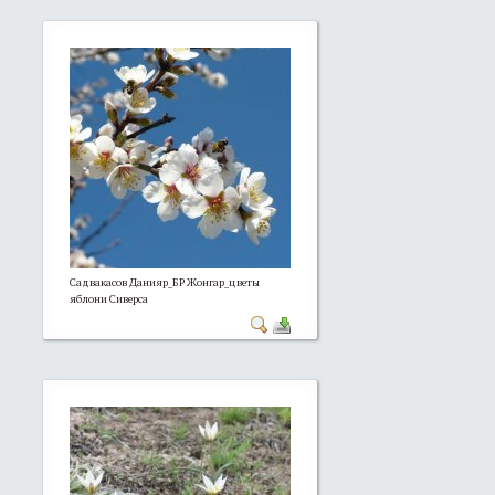
Садвакасов Данияр_БР Жонгар_цветы
яблони Сиверса