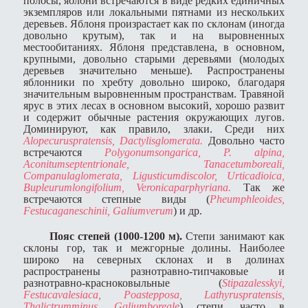
полосы, яблони встречаются в виде редких единичных
экземпляров или локальными пятнами из нескольких
деревьев. Яблоня произрастает как по склонам (иногда
довольно крутым), так и на выровненных
местообитаниях. Яблоня представлена, в основном,
крупными, довольно старыми деревьями (молодых
деревьев значительно меньше). Распространены
яблонники по хребту довольно широко, благодаря
значительным выровненным пространствам. Травяной
ярус в этих лесах в основном высокий, хорошо развит
и содержит обычные растения окружающих лугов.
Доминируют, как правило, злаки. Среди них
Alopecurus
pratensis
,
Dactylis
glomerata
.
Довольно часто
встречаются
Polygonum
songarica
,
P
.
alpina
,
Aconitum
septentrionale
,
Tanacetum
boreali
,
Companula
glomerata
,
Ligusticum
discolor
,
Urtica
dioica
,
Bupleurum
longifolium
,
Veronica
parphyriana
.
Так же
встречаются степные виды
(
Pheum
phleoides
,
Festuca
ganeschinii
,
Galium
verum
) и др.
Пояс степей (1000-1200 м).
Степи занимают как
склоны гор, так и межгорные долины. Наиболее
широко на северных склонах и в долинах
распространены разнотравно-типчаковые и
разнотравно-красноковыльные (
Stipa
zalesskyi
,
Festuca
valesiaca
,
Poa
stepposa
,
Lathyrus
pratensis
,
Thalictrum
minus
,
Galium
boreale
) степи, часто в