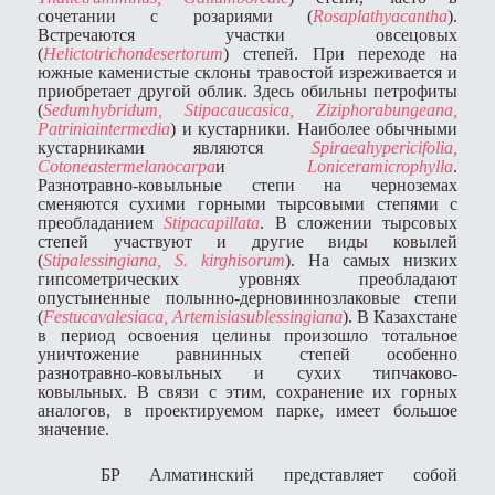
сочетании с розариями (
Rosa
plathyacantha
).
Встречаются участки овсецовых
(
Helictotrichon
desertorum
) степей. При переходе на
южные каменистые склоны травостой изреживается и
приобретает другой облик. Здесь обильны петрофиты
(
Sedum
hybridum
,
Stipa
caucasica
,
Ziziphora
bungeana
,
Patrinia
intermedia
) и кустарники. Наиболее обычными
кустарниками являются
Spiraea
hypericifolia
,
Cotoneaste
rmelanocarpa
и
Lonicera
microphylla
.
Разнотравно-ковыльные степи на черноземах
сменяются сухими горными тырсовыми степями с
преобладанием
Stipa
capillata
. В сложении тырсовых
степей участвуют и другие виды ковылей
(
Stipa
lessingiana
,
S
.
kirghisorum
). На самых низких
гипсометрических уровнях преобладают
опустыненные полынно-дерновиннозлаковые степи
(
Festuca
valesiaca
,
Artemisia
sublessingiana
). В Казахстане
в период освоения целины произошло тотальное
уничтожение равнинных степей особенно
разнотравно-ковыльных и сухих типчаково-
ковыльных. В связи с этим, сохранение их горных
аналогов, в проектируемом парке, имеет большое
значение.
БР Алматинский представляет собой