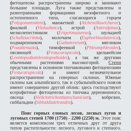
фитоценозы распространены широко и занимают
большие площади. Луга также представлены и
разнотравными формациями мезофитного и
остепненного типа, слагающиеся горцем
(
Polygonum
nitens
), манжеткой (
Alchemilla
wichurae
),
фиалкой (
Viola
altaica
), астрой (
Aster
alpinus
),
мелколепестником (
Erigerona
zureus
), шульцией
(
Schultzia
crinita
), молочаем (
Euphorbia
alatavica
),
подмаренником (
Galium
verum
), мятликом
(
Poa
attenuata
), тимофеевкой (
Phleum
phleoides
),
овсяницей (
Festuca
rupicola
), эдельвейсом
(
Leontopodium
leontopodioides
), а так же другими
обычными растениями высокогорий.
Степи
представлены в основном типчаковыми фитоценозами
(
Festuca
rupicola
) и имеют незначительное
распространение на северных склонах. Южные
склоны как альпийского, так и субальпийского поясов
имеют совершенно другой облик: здесь господствуют
ксерофитные фитоценозы из типчака дерновинного,
овсеца (
Helictotrichon
tia
n
schanicum
), кобрезии,
сиббальдии (
Sibbaldia
tetrandra
).
Пояс горных еловых лесов, лесных лугов и
луговых степей 1700 (1750) - 2200 (2250) м.
Этот пояс
является комплексом трех отличных друг от друга
типов растительности: лесного, лугового и степного.