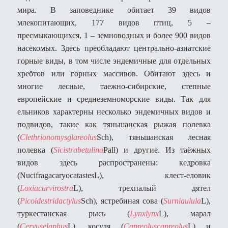
мира. В заповеднике обитает 39 видов
млекопитающих, 177 видов птиц, 5 –
пресмыкающихся, 1 – земноводных и более 900 видов
насекомых. Здесь преобладают центрально-азиатские
горные виды, в том числе эндемичные для отдельных
хребтов или горных массивов. Обитают здесь и
многие лесные, таежно-сибирские, степные
европейские и среднеземноморские виды. Так для
ельников характерны несколько эндемичных видов и
подвидов, такие как тяньшанская рыжая полевка
(
Clethrionomys
glareolus
Sch
), тяньшанская лесная
полевка (
Sicistra
betulina
Pall
) и другие. Из таёжных
видов здесь распространены: кедровка
(
Nucifraga
caryocatastes
L
), клест-еловик
(
Loxia
curvirostra
L
), трехпалый дятел
(
Picoides
tridactylus
Sch
), ястребиная сова (
Surnia
ulula
L
),
туркестанская рысь (
Lynx
lynx
L
)
, марал
(
Cervus
elaphus
L
)
, косуля
(
Capreolus
capreolus
L
) и