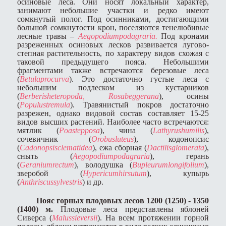
осиновые леса. Они носят локальный характер,
занимают небольшие участки и редко имеют
сомкнутый полог. Под осинниками, достигающими
большой сомкнутости крон, поселяются тенелюбивые
лесные травы –
Aegopodium
podagraria
.
Под кронами
разреженных осиновых лесков развивается лугово-
степная растительность, по характеру видов схожая с
таковой предыдущего пояса. Небольшими
фрагментами также встречаются березовые леса
(
Betula
procurva
). Это достаточно густые леса с
небольшим подлеском из кустарников
(
Berberis
heteropoda
,
Rosa
beggerana
), осины
(
Populus
tremula
). Травянистый покров достаточно
разрежен, однако видовой состав составляет 15-25
видов высших растений. Наиболее часто встречаются:
мятлик (
Poa
stepposa
), чина (
Lathyrus
humilis
),
сочевичник (
Orobus
luteus
), кодонопсис
(
Cadonopsis
clematidea
), ежа сборная (
Dactilis
glomerata
),
сныть (
Aegopodium
podagraria
), герань
(
Geranium
rectum
), володушка (
Bupleurum
longifolium
),
зверобой (
Hypericum
hirsutum
), купырь
(
Anthriscus
sylvestris
) и др.
Пояс горных плодовых лесов 1200 (1250) - 1350
(1400) м.
Плодовые леса представлены яблоней
Сиверса (
Malus
sieversii
).
На всем протяжении горной