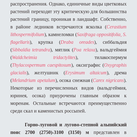
распространения. Однако, единичные виды цветковых
растений переходят эту критическую для большинства
растений границу, проникая в ландшафт. Собственно,
в районе ледников встречаются ясколка (
Cerastium
lithospermifolium
), камнеломки (
Saxifraga oppositifolia, S.
flagellaris
), крупка (
Draba oreades
), сиббальдия
(
Sibbaldia tetrandra
), мятлик (
Poa relaxa
), вальдгеймия
(
Waldcheimia
tridactylites
), тилакоспермум
(
Thylacospermum
caespitosum
), оксиграфис (
Oxygraphis
glacialis
), желтушник (
Erysimum altaicum
), дрема
(
Melandrium apetalum
), осока снежная (
Carex nigricans
).
Некоторые из перечисленных видов (вальдгеймия,
юринея, осока) приурочены главным образом к
моренам. Остальные встречаются преимущественно
среди скал и каменистых россыпей.
Горно-луговой и лугово-степной альпийский
пояс 2700 (2750)-3100 (3150) м
представлен в