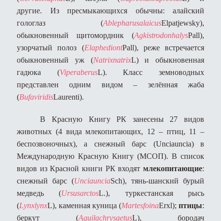
другие. Из пресмыкающихся обычны: алайский
гологлаз (
Ablepharus
alaicus
Elpatjewsky
),
обыкновенный щитомордник (
Agkistrodon
halys
Pall
),
узорчатый полоз (
Elaphe
diont
Pall
), реже встречается
обыкновенный уж (
Natrix
natrix
L
) и обыкновенная
гадюка (
Vipera
berus
L
). Класс земноводных
представлен одним видом – зелённая жаба
(
Bufa
viridis
Laurenti
).
В Красную Книгу РК занесены 27 видов
животных (4 вида млекопитающих, 12 – птиц, 11 –
беспозвоночных), а снежный барс (
Uncia
uncia
) в
Международную Красную Книгу (МСОП). В список
видов из Красной книги РК входят
млекопитающие
:
снежный барс (
Uncia
uncia
Sch
), тянь-шанский бурый
медведь (
Ursus
arctos
L
.), туркестанская рысь
(
Lynx
lynx
L
)
,
каменная куница (
Martes
foina
Erxl
);
птицы
:
беркут (
Aquila
chrysaetus
L
), бородач