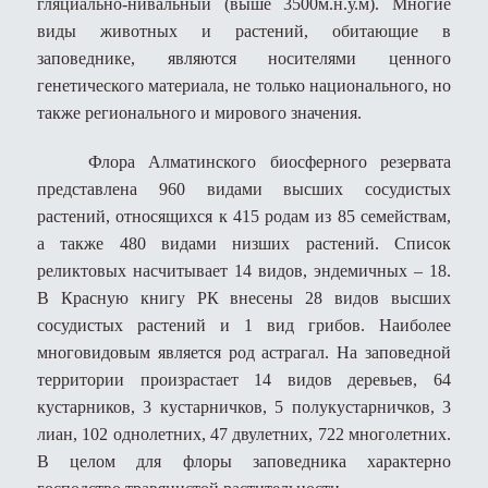
гляциально-нивальный (выше 3500м.н.у.м). Многие
виды животных и растений, обитающие в
заповеднике, являются носителями ценного
генетического материала, не только национального, но
также регионального и мирового значения.
Флора Алматинского биосферного резервата
представлена 960 видами высших сосудистых
растений, относящихся к 415 родам из 85 семействам,
а также 480 видами низших растений. Список
реликтовых насчитывает 14 видов, эндемичных – 18.
В Красную книгу РК внесены 28 видов высших
сосудистых растений и 1 вид грибов. Наиболее
многовидовым является род астрагал. На заповедной
территории произрастает 14 видов деревьев, 64
кустарников, 3 кустарничков, 5 полукустарничков, 3
лиан, 102 однолетних, 47 двулетних, 722 многолетних.
В целом для флоры заповедника характерно