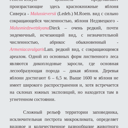
произрастающие здесь краснокнижные яблоня
Сиверса -
Malus
sieversii
(
Ledeb
.)
M
.
Roem
. вид с сильно
сокращающейся численностью, яблоня Недзвецкого -
Malus
niedzwetzkyana
Dieck
– очень редкий, почти
эндемичный, исчезающий вид, с незначительной
численностью, абрикос обыкновенный -
Armeniaca
vulgaris
Lam
. редкий вид, с сокращающимся
ареалом. Одной из основных форм лиственного леса
являются дикоплодовые заросли, где основная
лесообразующая порода – дикая яблоня. Деревья
яблони достигают 6 – 6,5 м. Выше 1600 м яблоня не
имеет широкого распространения и, хотя встречается
на склонах южных экспозиций, но находится там в
угнетенном состоянии.
Сложный рельеф территории заповедника,
исключительная пестрота микроклимата, определяет
видовое и количественное разнообразие животного