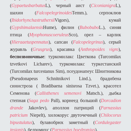
(
Gypaetus
barbatus
L
), черный аист (
Ciconia
nigra
L
),
шахин (
Falco
pelegrinoides
Temm
.), серпоклюв
(
Ibidorhyncha
struthersii
Vigors
), кумай
(
Gyps
himalaensis
Hume
), филин (
Bubo
bubo
L
.), синяя
птица (
Myophonus
coeruleus
Sco
),
орел – карлик
(
Hieraaetus
pennatus
), с
апсан (
Falco
pelegrinus
),
серый
журавль (
Grus
grus
),
красавка (
Anthropoides vigro
)
,
беспозвоночные
: туркомилакс Цветкова (Turcomilax
tzvetkovi Licharev), туркомилакс туркестанский
(Turcomilax turcestanus Sim), псеудонапеус Шнитникова
(Pseudonapeus Schnitnikovi Lind.), брадибена
синистроза ( Bradibaena sinisrosa Tzvet.), красотел
Семенова (
Callisthenes semenovi
Matsch.), дыбка
степная (
Saga pedo
Pall), корнеед большой (
Dorсadion
drande
Jakovlev), аполлон патриций (
Parnassius
patricium
Niepelt), хилокорус двуточечный (
Chilocorus
bipustulatus
), булавобрюх заметный (
Cordulegaster
insignis
), бедромиус (
Parnassius boedromius
).