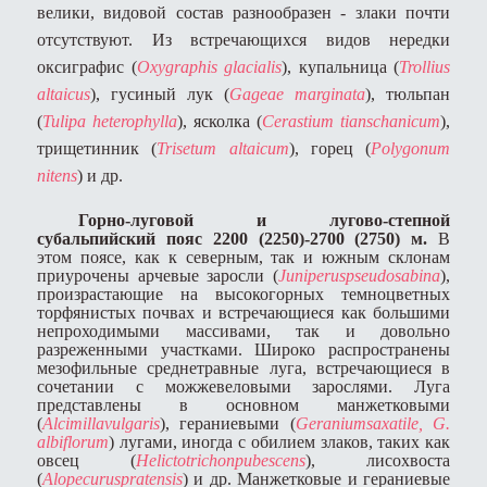
велики, видовой состав разнообразен - злаки почти
отсутствуют. Из встречающихся видов нередки
оксиграфис (
Oxygraphis glacialis
), купальница (
Trollius
altaicus
), гусиный лук (
Gageae marginata
), тюльпан
(
Tulipa
heterophylla
), ясколка (
Cerastium tianschanicum
),
трищетинник (
Trisetum altaicum
), горец (
Polygonum
nitens
) и др.
Горно-луговой и лугово-степной
субальпийский пояс 2200 (2250)-2700 (2750) м.
В
этом поясе, как к северным, так и южным склонам
приурочены арчевые заросли (
Juniperus
pseudosabina
),
произрастающие на высокогорных темноцветных
торфянистых почвах и встречающиеся как большими
непроходимыми массивами, так и довольно
разреженными участками. Широко распространены
мезофильные среднетравные луга, встречающиеся в
сочетании с можжевеловыми зарослями. Луга
представлены в основном манжетковыми
(
Alcimillavulgaris
), гераниевыми (
Geranium
saxatile
,
G
.
albiflorum
) лугами, иногда с обилием злаков, таких как
овсец (
Helictotrichonpubescens
), лисохвоста
(
Alopecuruspratensis
) и др. Манжетковые и гераниевые