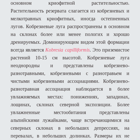
основном криофитной растительностью.
Растительность резервата слагается из кобрезиевых и
мелкотравных криофитных, иногда остепненных
лугов. Кобрезиевые луга распространены в основном
на склонах более или менее пологих и хорошо
дренируемых. Доминирующим видом этой формации
всегда является
Kobresia
capilliformis
. Это приземистое
растений 10-15 см высотой. Кобрезиевые луга
неоднородны и представлены кобрезиево-
разнотравными, кобрезиевыми с разнотравьем и
чистыми кобрезиевыми ассоциациями. Кобрезиево-
разнотравная ассоциация наблюдается в более
увлажняемых местах: понижениях, западинах,
лощинах, склонах северной экспозиции. Более
увлажненные местообитания представлены
альпийскими лужайками, чаще встречающимися на
северных склонах в небольших депрессиях, на
перевалах, в небольших долинках. Размеры их не