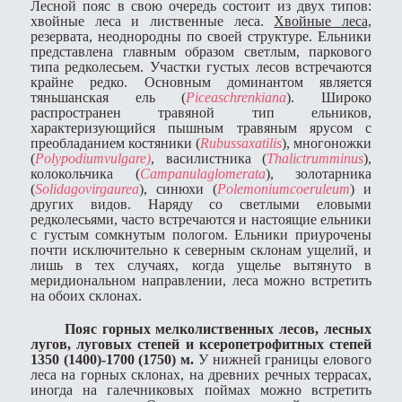
Лесной пояс в свою очередь состоит из двух типов:
хвойные леса и лиственные леса.
Хвойные леса,
резервата, неоднородны по своей структуре. Ельники
представлена главным образом светлым, паркового
типа редколесьем. Участки густых лесов встречаются
крайне редко. Основным доминантом является
тяньшанская ель (
Picea
schrenkiana
). Широко
распространен травяной тип ельников,
характеризующийся пышным травяным ярусом с
преобладанием костяники (
Rubus
saxatilis
), многоножки
(
Polypodium
vulgare
)
, василистника (
Thalictrum
minus
),
колокольчика (
Campanula
glomerata
), золотарника
(
Solidago
virgaurea
), синюхи (
Polemonium
coeruleum
) и
других видов. Наряду со светлыми еловыми
редколесьями, часто встречаются и настоящие ельники
с густым сомкнутым пологом. Ельники приурочены
почти исключительно к северным склонам ущелий, и
лишь в тех случаях, когда ущелье вытянуто в
меридиональном направлении, леса можно встретить
на обоих склонах.
Пояс горных мелколиственных лесов, лесных
лугов, луговых степей и ксеропетрофитных степей
1350 (1400)-1700 (1750) м.
У нижней границы елового
леса на горных склонах, на древних речных террасах,
иногда на галечниковых поймах можно встретить