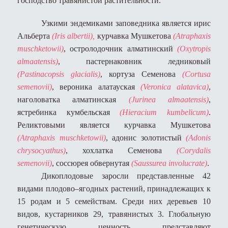
господство травянистой растительности.
Узкими эндемиками заповедника является ирис
Альберта
(Iris albertii),
курчавка Мушкетова
(Atraphaxis
muschketowii)
, остролодочник алматинский
(Oxytropis
almaatensis)
, пастернаковник ледниковый
(Pastinacopsis glacialis)
, кортуза Семенова
(Cortusa
semenovii)
, вероника алатауская
(Veronica alatavica)
,
наголоватка алматинская
(Jurinea almaatensis)
,
ястребинка кумбельская
(Hieracium kumbelicum)
.
Реликтовыми является курчавка Мушкетова
(Atraphaxis muschketowii)
, адонис золотистый
(Adonis
chrysocyathus)
, хохлатка Семенова
(Corydalis
semenovii)
, соссюрея обвернутая
(Saussurea involucrate)
.
Дикоплодовые заросли представленные 42
видами плодово–ягодных растений, принадлежащих к
15 родам и 5 семействам. Среди них деревьев 10
видов, кустарников 29, травянистых 3. Глобальную
генетическую ценность представляют