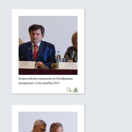
Всероссийское совещание по биосферным
резерватам. Сочи декабрь 2015