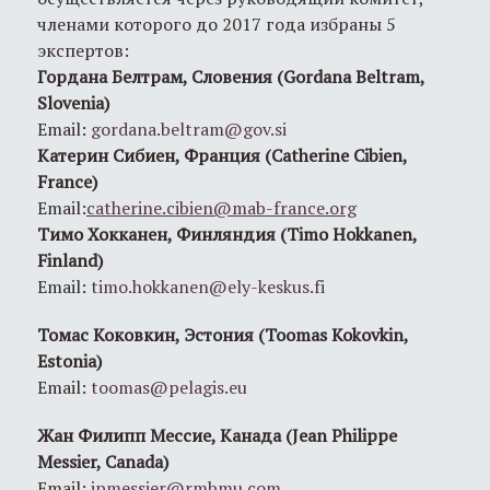
членами которого до 2017 года избраны 5
экспертов:
Гордана Белтрам, Словения (Gordana Beltram,
Slovenia)
Email:
gordana.beltram@gov.si
Катерин Сибиен, Франция (Catherine Cibien,
France)
Email:
catherine.cibien@mab-france.org
Тимо Хокканен, Финляндия (Timo Hokkanen,
Finland)
Email:
timo.hokkanen@ely-keskus.fi
Томас Коковкин, Эстония (Toomas Kokovkin,
Estonia)
Email:
toomas@pelagis.eu
Жан Филипп Мессие, Канада (Jean Philippe
Messier, Canada)
Email:
jpmessier@rmbmu.com