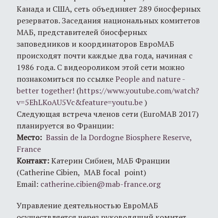
Канада и США, сеть объединяет 289 биосферных
резерватов. Заседания национальных комитетов
МАБ, представителей биосферных
заповедников и координаторов ЕвроМАБ
происходят почти каждые два года, начиная с
1986 года. С видеороликом этой сети можно
познакомиться по ссылке
People and nature -
better together!
(
https://www.youtube.com/watch?
v=5EhLKoAU5Vc&feature=youtu.be
)
Следующая встреча членов сети (EuroMAB 2017)
планируется во Франции:
Место:
Bassin de la Dordogne Biosphere Reserve,
France
Контакт:
Катерин Сибиен, МАБ Франции
(Catherine Cibien, MAB focal point)
Email:
catherine.cibien@mab-france.org
Управление деятельностью ЕвроМАБ
осуществляется через руководящий комитет,