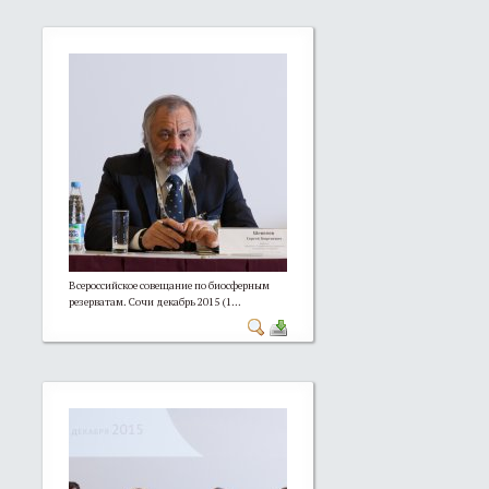
Всероссийское совещание по биосферным
резерватам. Сочи декабрь 2015 (1...