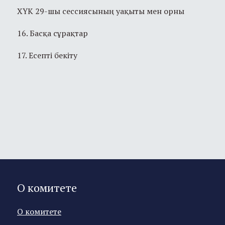
ХҮК 29-шы сессиясының уақыты мен орны
16. Басқа сұрақтар
17. Есепті бекіту
О комитете
О комитете