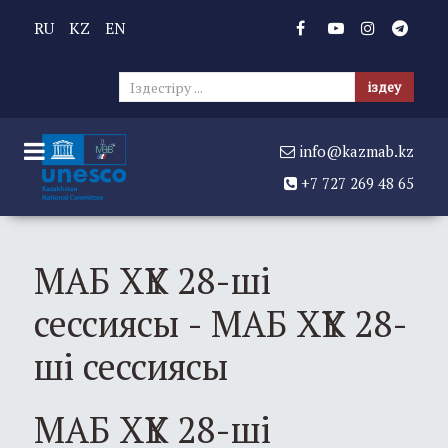
RU
KZ
EN
Sear
іздеу
...
info@kazmab.kz
+7 727 269 48 65
МАБ ХҮК 28-ші
сессиясы - МАБ ХҮК 28-
ші сессиясы
МАБ ХҮК 28-ші