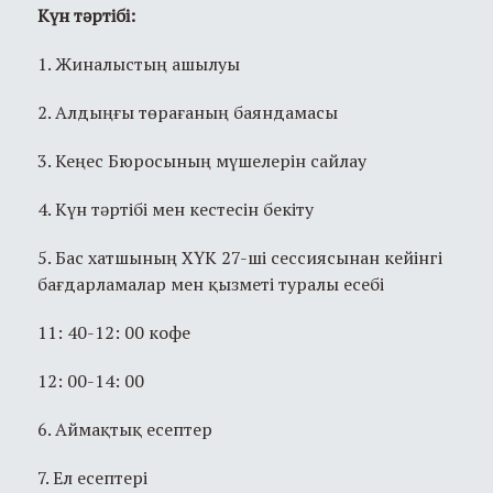
Күн тәртібі:
1. Жиналыстың ашылуы
2. Алдыңғы төрағаның баяндамасы
3. Кеңес Бюросының мүшелерін сайлау
4. Күн тәртібі мен кестесін бекіту
5. Бас хатшының ХҮК 27-ші сессиясынан кейінгі
бағдарламалар мен қызметі туралы есебі
11: 40-12: 00 кофе
12: 00-14: 00
6. Аймақтық есептер
7. Ел есептері